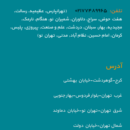
تلفن:
۰۲۱۷۷۴۸۹۹۶۵
(تهرانپارس, عظیمیه, رسالت,
هفت حوض,
سراج, دلاوران, شمیران نو, هنگام, نارمک,
مجیدیه, بهار, سبلان, دردشت, علم و صنعت,
پیروزی, پلیس,
کرمان, امام حسین, نظام آباد,
مدنی, تهران نو)
آدرس
کرج-گوهردشت-خیابان بهشتی
غرب تهران-بلوار فردوس-بهار جنوبی
شرق تهران-تهران نو-خیابان دماوند
شمال تهران-خیابان دولت