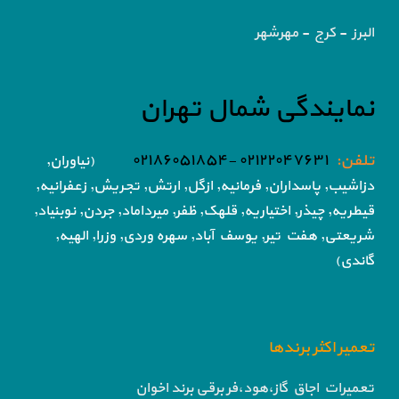
البرز - کرج - مهرشهر
نمایندگی شمال تهران
تلفن:
۰۲۱۲۲۰۴۷۶۳۱ -۰۲۱۸۶۰۵۱۸۵۴
(نیاوران,
دزاشیب, پاسداران, فرمانیه, ازگل, ارتش,
تجریش, زعفرانیه,
قیطریه, چیذر, اختیاریه,
قلهک, ظفر, میرداماد, جردن, نوبنیاد,
شریعتی, هفت تیر,
یوسف آباد, سهره وردی, وزرا, الهیه,
گاندی)
تعمیر اکثر برندها
تعمیرات اجاق گاز،هود،فر برقی برند اخوان