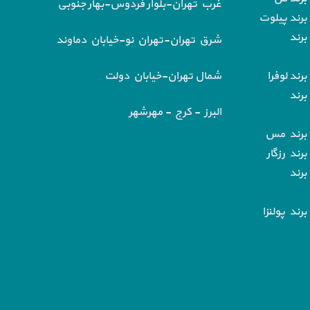
غرب تهران-بلوار فردوس-بهار جنوبی
برند پیلوت
برند
شرق تهران-تهران نو-خیابان دماوند
رند لوفرا
شمال تهران-خیابان دولت
برند
البرز - کرج - مهرشهر
 برند مس
رند رزگار
برند
رند پولنزا