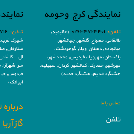
نمایندگی کرج وحومه
نمایند
تلفن:
۰۲۶۳۴۷۲۳۴۰۱
تلفن:
۷۱۶
(عظیمیه,
طالقانی, مصباح, گلشهر,
جهانشهر,
شهرک غرب, 
میانجاده, دهقان ویلا,
گوهردشت,
ستارخان, صا
باغستان, مهرویلا,
فردیس, محمدشهر,
ال...کاشانی
مهرشهر,
حصارک, کمالشهر, کردان,
سهیلیه,
سر, شهرآرا, ش
هشتگرد قدیم, هشتگرد جدید)
فردوس,
جی,
ایوانک)
تماس با ما
درباره 
تلفن
گاز آری