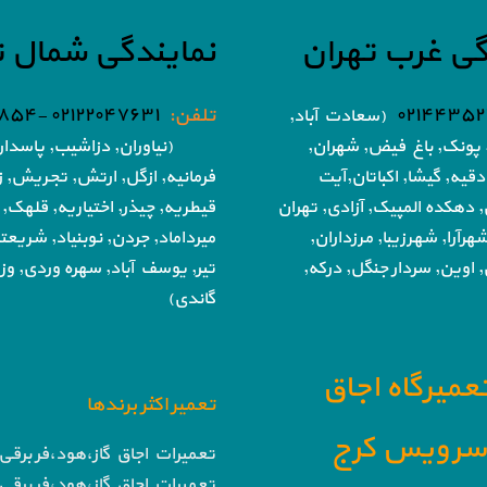
گی غرب تهران
نمایندگی شمال ت
۰۲۱۴۴۳۵۲
تلفن:
۰۲۱۲۲۰۴۷۶۳۱ -۰۲۱۸۶۰۵۱۸۵۴
(سعادت آباد,
پونک, باغ فیض,
شهران,
(نیاوران, دزاشیب, پاسدار
دقیه, گیشا,
اکباتان,آیت
فرمانیه, ازگل, ارتش,
تجریش, زع
, دهکده المپیک, آزادی,
تهران
قیطریه, چیذر, اختیاریه,
قلهک, 
هرآرا, شهرزیبا, مرزداران,
میرداماد, جردن, نوبنیاد, شریع
 اوین, سردار جنگل, درکه,
تیر,
یوسف آباد, سهره وردی, وزرا
گاندی)
تعمیرگاه اجاق
تعمیر اکثر برندها
ا سرویس کرج
تعمیرات اجاق گاز،هود،فر برقی 
تعمیرات اجاق گاز،هود،فر برقی 