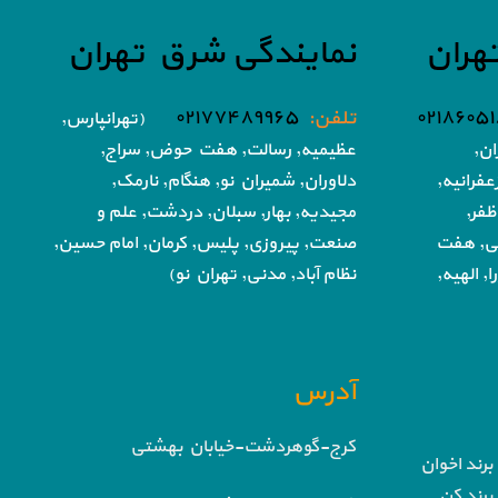
هران
نمایندگی شرق تهران
تلفن:
۰۲۱۷۷۴۸۹۹۶۵
(تهرانپارس,
ان,
عظیمیه, رسالت, هفت حوض,
سراج,
فرانیه,
دلاوران, شمیران نو, هنگام, نارمک,
ظفر,
مجیدیه, بهار, سبلان, دردشت, علم و
تی, هفت
صنعت,
پیروزی, پلیس, کرمان, امام حسین,
, الهیه,
نظام آباد,
مدنی, تهران نو)
آدرس
کرج-گوهردشت-خیابان بهشتی
برند اخوان
برند کن