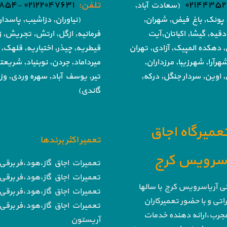
۰۲۱۴۴۳۵۲
تلفن:
۰۲۱۲۲۰۴۷۶۳۱ -۰۲۱۸۶۰۵۱۸۵۴
(سعادت آباد,
پونک, باغ فیض,
شهران,
(نیاوران, دزاشیب, پاسدار
دقیه, گیشا,
اکباتان,آیت
فرمانیه, ازگل, ارتش,
تجریش, زع
, دهکده المپیک, آزادی,
تهران
قیطریه, چیذر, اختیاریه,
قلهک, 
هرآرا, شهرزیبا, مرزداران,
میرداماد, جردن, نوبنیاد, شریع
 اوین, سردار جنگل, درکه,
تیر,
یوسف آباد, سهره وردی, وزرا
گاندی)
تعمیرگاه اجاق
تعمیر اکثر برندها
ا سرویس کرج
تعمیرات اجاق گاز،هود،فر برقی 
تعمیرات اجاق گاز،هود،فر برقی 
تی آریاسرویس کرج با سالها
تعمیرات اجاق گاز،هود،فر برقی 
تی و با حضور تعمیرکاران
تعمیرات اجاق گاز،هود،فر برقی 
رب،ارائه دهنده خدمات
آریستون