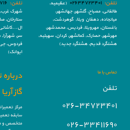
تلفن:
۰۲۶۳۴۷۲۳۴۰۱
تلفن:
۷۱۶
(عظیمیه,
طالقانی, مصباح, گلشهر,
جهانشهر,
شهرک غرب, 
میانجاده, دهقان ویلا,
گوهردشت,
ستارخان, صا
باغستان, مهرویلا,
فردیس, محمدشهر,
ال...کاشانی
مهرشهر,
حصارک, کمالشهر, کردان,
سهیلیه,
سر, شهرآرا, ش
هشتگرد قدیم, هشتگرد جدید)
فردوس,
جی,
ایوانک)
تماس با ما
درباره 
تلفن
گاز آری
۰۲۶-۳۴۷۲۳۴۰۱
مرکز تعمیرا
سابقه تعمیرا
۰۲۶-۳۳۴۱۱۶۹۰
متخصص و مج