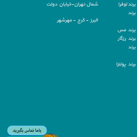
رند لوفرا
شمال تهران-خیابان دولت
برند
البرز - کرج - مهرشهر
 برند مس
رند رزگار
برند
رند پولنزا