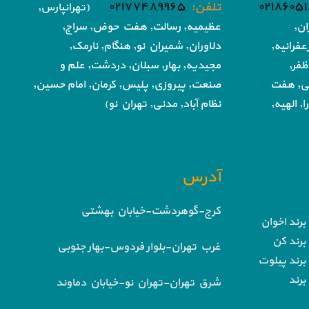
تلفن:
۰۲۱۷۷۴۸۹۹۶۵
(تهرانپارس,
ان,
عظیمیه, رسالت, هفت حوض,
سراج,
فرانیه,
دلاوران, شمیران نو, هنگام, نارمک,
ظفر,
مجیدیه, بهار, سبلان, دردشت, علم و
تی, هفت
صنعت,
پیروزی, پلیس, کرمان, امام حسین,
, الهیه,
نظام آباد,
مدنی, تهران نو)
آدرس
کرج-گوهردشت-خیابان بهشتی
برند اخوان
برند کن
غرب تهران-بلوار فردوس-بهار جنوبی
برند پیلوت
برند
شرق تهران-تهران نو-خیابان دماوند