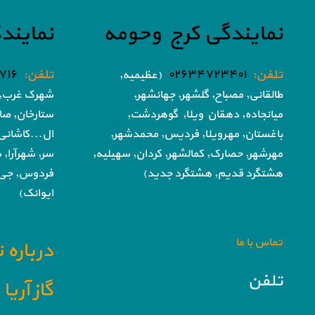
نمایندگی کرج وحومه
نمایند
تلفن:
۰۲۶۳۴۷۲۳۴۰۱
تلفن:
۷۱۶
(عظیمیه,
طالقانی, مصباح, گلشهر,
جهانشهر,
شهرک غرب, 
میانجاده, دهقان ویلا,
گوهردشت,
ستارخان, صا
باغستان, مهرویلا,
فردیس, محمدشهر,
ال...کاشانی
مهرشهر,
حصارک, کمالشهر, کردان,
سهیلیه,
سر, شهرآرا, ش
هشتگرد قدیم, هشتگرد جدید)
فردوس,
جی,
ایوانک)
تماس با ما
درباره 
تلفن
گاز آری