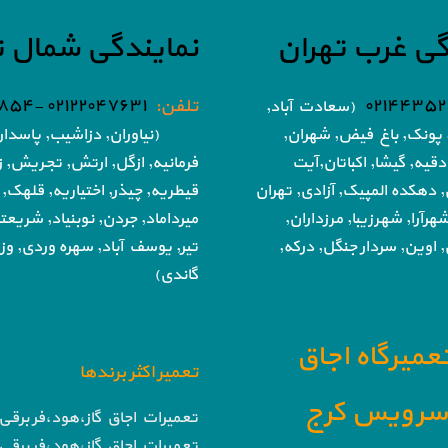
گی غرب تهران
نمایندگی شمال ت
۰۲۱۴۴۳۵۲
تلفن:
۰۲۱۲۲۰۴۷۶۳۱ -۰۲۱۸۶۰۵۱۸۵۴
(سعادت آباد,
پونک, باغ فیض,
شهران,
(نیاوران, دزاشیب, پاسدار
دقیه, گیشا,
اکباتان,آیت
فرمانیه, ازگل, ارتش,
تجریش, زع
, دهکده المپیک, آزادی,
تهران
قیطریه, چیذر, اختیاریه,
قلهک, 
هرآرا, شهرزیبا, مرزداران,
میرداماد, جردن, نوبنیاد, شریع
 اوین, سردار جنگل, درکه,
تیر,
یوسف آباد, سهره وردی, وزرا
گاندی)
تعمیرگاه اجاق
تعمیر اکثر برندها
ا سرویس کرج
تعمیرات اجاق گاز،هود،فر برقی 
تعمیرات اجاق گاز،هود،فر برقی 