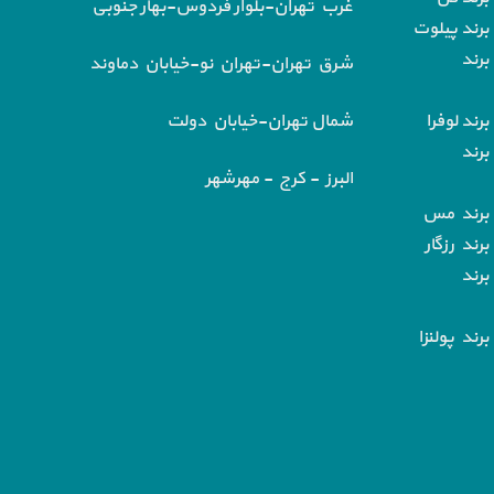
غرب تهران-بلوار فردوس-بهار جنوبی
برند پیلوت
برند
شرق تهران-تهران نو-خیابان دماوند
رند لوفرا
شمال تهران-خیابان دولت
برند
البرز - کرج - مهرشهر
 برند مس
رند رزگار
برند
رند پولنزا