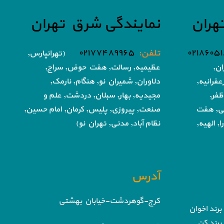
هران
نمایندگی شرق تهران
تلفن:
۰۲۱۷۷۴۸۹۹۶۵
(تهرانپارس,
ان,
عظیمیه, رسالت, هفت حوض,
سراج,
فرانیه,
دلاوران, شمیران نو, هنگام, نارمک,
ظفر,
مجیدیه, بهار, سبلان, دردشت, علم و
تی, هفت
صنعت,
پیروزی, پلیس, کرمان, امام حسین,
, الهیه,
نظام آباد,
مدنی, تهران نو)
آدرس
کرج-گوهردشت-خیابان بهشتی
برند اخوان
برند کن