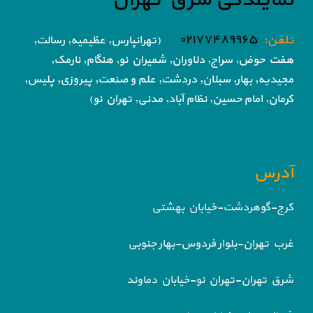
تلفن:
۰۲۱۷۷۴۸۹۹۶۵
(تهرانپارس, عظیمیه, رسالت,
هفت حوض,
سراج, دلاوران, شمیران نو, هنگام, نارمک,
مجیدیه, بهار, سبلان, دردشت, علم و صنعت,
پیروزی, پلیس,
کرمان, امام حسین, نظام آباد,
مدنی, تهران نو)
آدرس
کرج-گوهردشت-خیابان بهشتی
غرب تهران-بلوار فردوس-بهار جنوبی
شرق تهران-تهران نو-خیابان دماوند