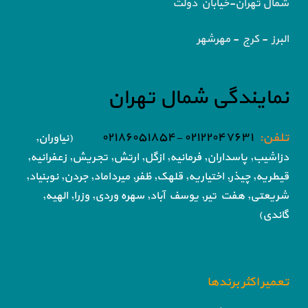
شمال تهران-خیابان دولت
البرز - کرج - مهرشهر
نمایندگی شمال تهران
تلفن:
۰۲۱۲۲۰۴۷۶۳۱ -۰۲۱۸۶۰۵۱۸۵۴
(نیاوران,
دزاشیب, پاسداران, فرمانیه, ازگل, ارتش,
تجریش, زعفرانیه,
قیطریه, چیذر, اختیاریه,
قلهک, ظفر, میرداماد, جردن, نوبنیاد,
شریعتی, هفت تیر,
یوسف آباد, سهره وردی, وزرا, الهیه,
گاندی)
تعمیر اکثر برندها