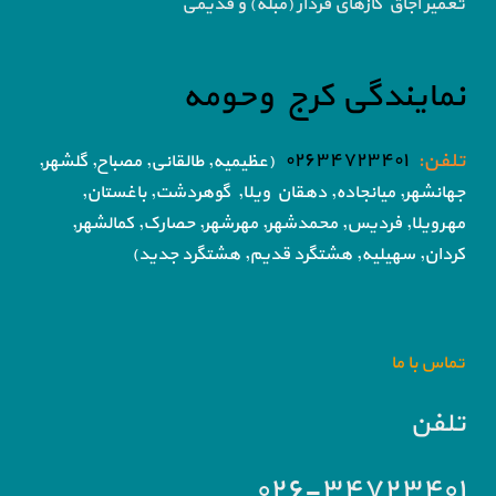
تعمیر اجاق گاز‌های فردار (مبله) و قدیمی
نمایندگی کرج وحومه
تلفن:
۰۲۶۳۴۷۲۳۴۰۱
(عظیمیه, طالقانی, مصباح, گلشهر,
جهانشهر, میانجاده, دهقان ویلا,
گوهردشت, باغستان,
مهرویلا,
فردیس, محمدشهر, مهرشهر,
حصارک, کمالشهر,
کردان,
سهیلیه, هشتگرد قدیم, هشتگرد جدید)
تماس با ما
تلفن
۰۲۶-۳۴۷۲۳۴۰۱