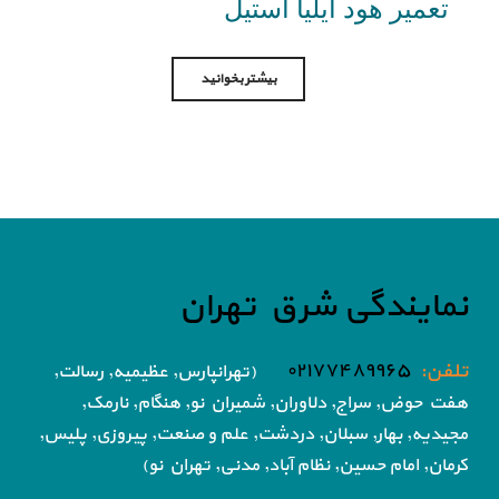
تعمیر هود ایلیا استیل
بیشتر بخوانید
نمایندگی شرق تهران
تلفن:
۰۲۱۷۷۴۸۹۹۶۵
(تهرانپارس, عظیمیه, رسالت,
هفت حوض,
سراج, دلاوران, شمیران نو, هنگام, نارمک,
مجیدیه, بهار, سبلان, دردشت, علم و صنعت,
پیروزی, پلیس,
کرمان, امام حسین, نظام آباد,
مدنی, تهران نو)