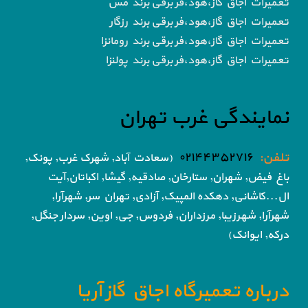
تعمیرات اجاق گاز،هود،فر برقی برند مس
تعمیرات اجاق گاز،هود،فر برقی برند رزگار
تعمیرات اجاق گاز،هود،فر برقی برند رومانزا
تعمیرات اجاق گاز،هود،فر برقی برند پولنزا
نمایندگی غرب تهران
تلفن:
۰۲۱۴۴۳۵۲۷۱۶
(سعادت آباد, شهرک غرب, پونک,
باغ فیض,
شهران, ستارخان, صادقیه, گیشا,
اکباتان,آیت
ال...کاشانی, دهکده المپیک, آزادی,
تهران سر, شهرآرا,
شهرآرا, شهرزیبا, مرزداران, فردوس,
جی, اوین, سردار جنگل,
درکه, ایوانک)
درباره تعمیرگاه اجاق گاز آریا