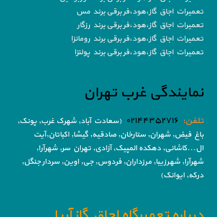
تعمیرات اجاق گاز،هود،فر برقی برند مس
تعمیرات اجاق گاز،هود،فر برقی برند رزگار
تعمیرات اجاق گاز،هود،فر برقی برند رومانزا
تعمیرات اجاق گاز،هود،فر برقی برند پولنزا
نمایندگی غرب تهران
تلفن:
۰۲۱۴۴۳۵۲۷۱۶
(سعادت آباد, شهرک غرب, پونک,
باغ فیض,
شهران, ستارخان, صادقیه, گیشا,
اکباتان,آیت
ال...کاشانی, دهکده المپیک, آزادی,
تهران سر, شهرآرا,
شهرآرا, شهرزیبا, مرزداران, فردوس,
جی, اوین, سردار جنگل,
درکه, ایوانک)
درباره تعمیرگاه اجاق گاز آریا