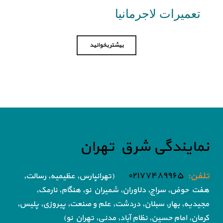
تعمیرات لاجرمانیا
بیشتر بخوانید
نمایندگی شرق تهران
تلفن:
۰۲۱۷۷۴۸۹۹۶۵
(تهرانپارس, عظیمیه, رسالت,
هفت حوض,
سراج, دلاوران, شمیران نو, هنگام, نارمک,
مجیدیه, بهار, سبلان, دردشت, علم و صنعت,
پیروزی, پلیس,
کرمان, امام حسین, نظام آباد,
مدنی, تهران نو)