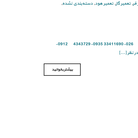
فر
,
تعمیر گاز
,
تعمیر هود
,
دسته‌بندی نشده
,
برای تعمیر اجاق گاز در نظر آباد با آریاسرویس تماس بگیرید 026-37423401 026-33411690 0935-4343729 0912-
بیشتر بخوانید