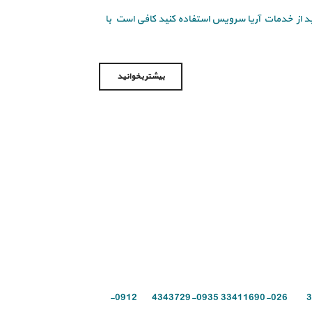
د از خدمات آریا سرویس استفاده کنید کافی است با
بیشتر بخوانید
برای بررسی علت خرابی گاز داتیس با آریاسرویس تماس بگیرید 026-37423401 026-33411690 0935-4343729 0912-