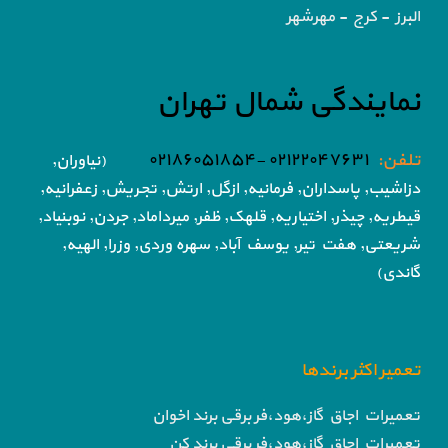
البرز - کرج - مهرشهر
نمایندگی شمال تهران
تلفن:
۰۲۱۲۲۰۴۷۶۳۱ -۰۲۱۸۶۰۵۱۸۵۴
(نیاوران,
دزاشیب, پاسداران, فرمانیه, ازگل, ارتش,
تجریش, زعفرانیه,
قیطریه, چیذر, اختیاریه,
قلهک, ظفر, میرداماد, جردن, نوبنیاد,
شریعتی, هفت تیر,
یوسف آباد, سهره وردی, وزرا, الهیه,
گاندی)
تعمیر اکثر برندها
تعمیرات اجاق گاز،هود،فر برقی برند اخوان
تعمیرات اجاق گاز،هود،فر برقی برند کن