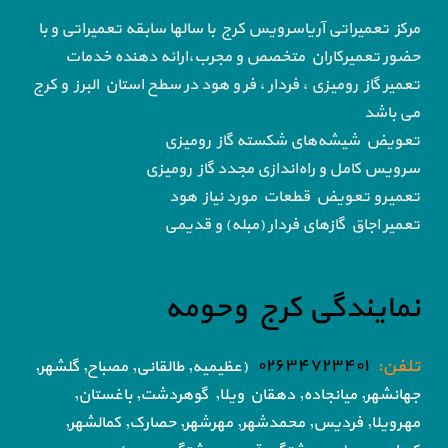
مرکز تعمیراتی آریاسرویس کرج با سالها سابقه تعمیراتی و با
حضور تعمیرکاران متخصص و مجرب،ارائه دهنده خدمات
تعمیر گاز رومیزی ، فردار ، فر و هود در سطح استان البرز و کرج
می باشد
تعویض شیشه‌های شکسته گاز رومیزی
سرویس کامل و راه‌اندازی مجدد گاز رومیزی
تعمیرو تعویض قطعات مورد نیاز هود
تعمیر اجاق گاز‌های فردار (مبله) و قدیمی
نمایندگی کرج وحومه
تلفن:
۰۲۶۳۴۷۲۳۴۰۱
(عظیمیه, طالقانی, مصباح, گلشهر,
جهانشهر, میانجاده, دهقان ویلا,
گوهردشت, باغستان,
مهرویلا,
فردیس, محمدشهر, مهرشهر,
حصارک, کمالشهر,