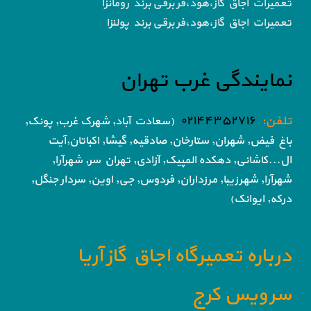
تعمیرات اجاق گاز،هود،فر برقی برند رومانزا
تعمیرات اجاق گاز،هود،فر برقی برند پولنزا
نمایندگی غرب تهران
تلفن:
۰۲۱۴۴۳۵۲۷۱۶
(سعادت آباد, شهرک غرب, پونک,
باغ فیض,
شهران, ستارخان, صادقیه, گیشا,
اکباتان,آیت
ال...کاشانی, دهکده المپیک, آزادی,
تهران سر, شهرآرا,
شهرآرا, شهرزیبا, مرزداران, فردوس,
جی, اوین, سردار جنگل,
درکه, ایوانک)
درباره تعمیرگاه اجاق گاز آریا
سرویس کرج