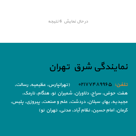
در حال نمایش 6 نتیجه
نمایندگی شرق تهران
تلفن:
۰۲۱۷۷۴۸۹۹۶۵
(تهرانپارس, عظیمیه, رسالت,
هفت حوض,
سراج, دلاوران, شمیران نو, هنگام, نارمک,
مجیدیه, بهار, سبلان, دردشت, علم و صنعت,
پیروزی, پلیس,
کرمان, امام حسین, نظام آباد,
مدنی, تهران نو)