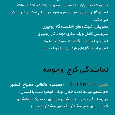
حضور تعمیرکاران متخصص و مجرب،ارائه دهنده خدمات
تعمیر گاز رومیزی ، فردار ، فر و هود در سطح استان البرز و کرج
می باشد
تعویض شیشه‌های شکسته گاز رومیزی
سرویس کامل و راه‌اندازی مجدد گاز رومیزی
تعمیرو تعویض قطعات مورد نیاز هود
تعمیر اجاق گاز‌های فردار (مبله) و قدیمی
نمایندگی کرج وحومه
تلفن:
۰۲۶۳۴۷۲۳۴۰۱
(عظیمیه, طالقانی, مصباح, گلشهر,
جهانشهر, میانجاده, دهقان ویلا,
گوهردشت, باغستان,
مهرویلا,
فردیس, محمدشهر, مهرشهر,
حصارک, کمالشهر,
کردان,
سهیلیه, هشتگرد قدیم, هشتگرد جدید)