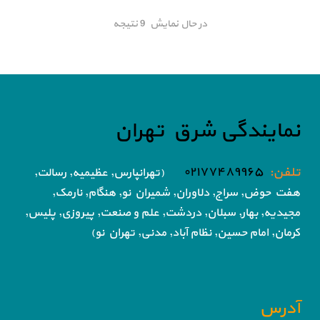
در حال نمایش 9 نتیجه
نمایندگی شرق تهران
تلفن:
۰۲۱۷۷۴۸۹۹۶۵
(تهرانپارس, عظیمیه, رسالت,
هفت حوض,
سراج, دلاوران, شمیران نو, هنگام, نارمک,
مجیدیه, بهار, سبلان, دردشت, علم و صنعت,
پیروزی, پلیس,
کرمان, امام حسین, نظام آباد,
مدنی, تهران نو)
آدرس