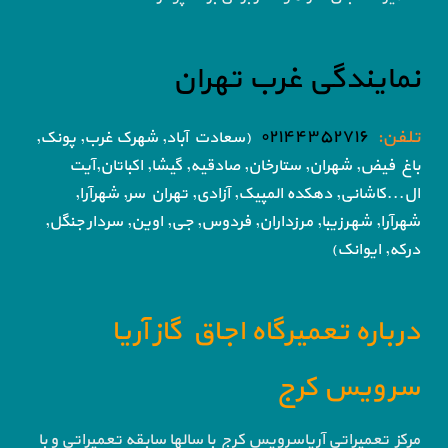
نمایندگی غرب تهران
تلفن:
۰۲۱۴۴۳۵۲۷۱۶
(سعادت آباد, شهرک غرب, پونک,
باغ فیض,
شهران, ستارخان, صادقیه, گیشا,
اکباتان,آیت
ال...کاشانی, دهکده المپیک, آزادی,
تهران سر, شهرآرا,
شهرآرا, شهرزیبا, مرزداران, فردوس,
جی, اوین, سردار جنگل,
درکه, ایوانک)
درباره تعمیرگاه اجاق گاز آریا
سرویس کرج
مرکز تعمیراتی آریاسرویس کرج با سالها سابقه تعمیراتی و با