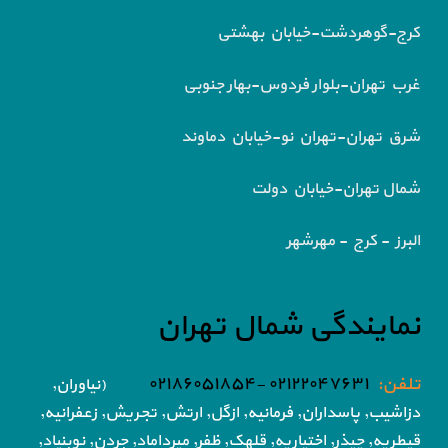
کرج-گوهردشت-خیابان بهشتی
غرب تهران-بلوار فردوس-بهار جنوبی
شرق تهران-تهران نو-خیابان دماوند
شمال تهران-خیابان دولت
البرز - کرج - مهرشهر
نمایندگی شمال تهران
تلفن:
۰۲۱۲۲۰۴۷۶۳۱ -۰۲۱۸۶۰۵۱۸۵۴
(نیاوران,
دزاشیب, پاسداران, فرمانیه, ازگل, ارتش,
تجریش, زعفرانیه,
قیطریه, چیذر, اختیاریه,
قلهک, ظفر, میرداماد, جردن, نوبنیاد,