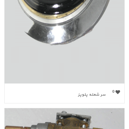
0
سر شعله پلوپز