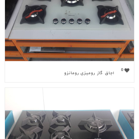
0
اجاق گاز رومیزی رومانزو