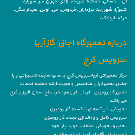
ال...کاشانی, دهکده المپیک, آزادی,
تهران سر, شهرآرا,
شهرآرا, شهرزیبا, مرزداران, فردوس,
جی, اوین, سردار جنگل,
درکه, ایوانک)
درباره تعمیرگاه اجاق گاز آریا
سرویس کرج
مرکز تعمیراتی آریاسرویس کرج با سالها سابقه تعمیراتی و با
حضور تعمیرکاران متخصص و مجرب،ارائه دهنده خدمات
تعمیر گاز رومیزی ، فردار ، فر و هود در سطح استان البرز و کرج
می باشد
تعویض شیشه‌های شکسته گاز رومیزی
سرویس کامل و راه‌اندازی مجدد گاز رومیزی
تعمیرو تعویض قطعات مورد نیاز هود
تعمیر اجاق گاز‌های فردار (مبله) و قدیمی