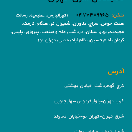
تلفن:
۰۲۱۷۷۴۸۹۹۶۵
(تهرانپارس, عظیمیه, رسالت,
هفت حوض,
سراج, دلاوران, شمیران نو, هنگام, نارمک,
مجیدیه, بهار, سبلان, دردشت, علم و صنعت,
پیروزی, پلیس,
کرمان, امام حسین, نظام آباد,
مدنی, تهران نو)
آدرس
کرج-گوهردشت-خیابان بهشتی
غرب تهران-بلوار فردوس-بهار جنوبی
شرق تهران-تهران نو-خیابان دماوند
شمال تهران-خیابان دولت