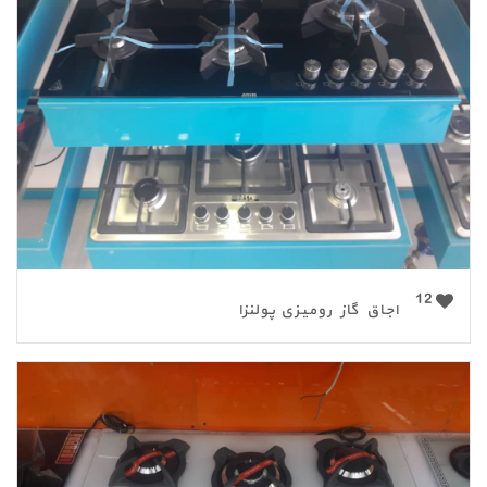
12
اجاق گاز رومیزی پولنزا