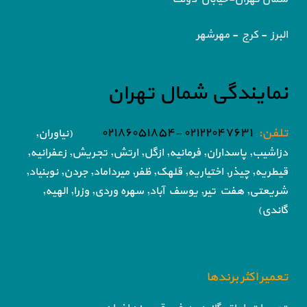
البرز - کرج - مهرشهر
نمایندگی شمال تهران
تلفن:
۰۲۱۲۲۰۴۷۶۳۱ -۰۲۱۸۶۰۵۱۸۵۴
(نیاوران,
دزاشیب, پاسداران, فرمانیه, ازگل, ارتش,
تجریش, زعفرانیه,
قیطریه, چیذر, اختیاریه,
قلهک, ظفر, میرداماد, جردن, نوبنیاد,
شریعتی, هفت تیر,
یوسف آباد, سهره وردی, وزرا, الهیه,
گاندی)
تعمیر اکثر برندها