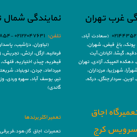
گی غرب تهران
نمایندگی شمال ت
۰۲۱۴۴۳۵۲
تلفن:
۰۲۱۲۲۰۴۷۶۳۱ -۰۲۱۸۶۰۵۱۸۵۴
(سعادت آباد,
پونک, باغ فیض,
شهران,
(نیاوران, دزاشیب, پاسدار
دقیه, گیشا,
اکباتان,آیت
فرمانیه, ازگل, ارتش,
تجریش, زع
, دهکده المپیک, آزادی,
تهران
قیطریه, چیذر, اختیاریه,
قلهک, 
هرآرا, شهرزیبا, مرزداران,
میرداماد, جردن, نوبنیاد, شریع
 اوین, سردار جنگل, درکه,
تیر,
یوسف آباد, سهره وردی, وزرا
گاندی)
تعمیرگاه اجاق
تعمیر اکثر برندها
ا سرویس کرج
تعمیرات اجاق گاز،هود،فر برقی 