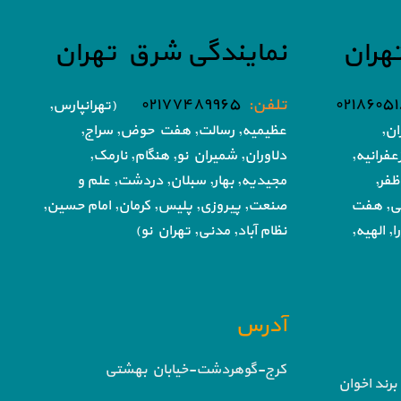
هران
نمایندگی شرق تهران
تلفن:
۰۲۱۷۷۴۸۹۹۶۵
(تهرانپارس,
ان,
عظیمیه, رسالت, هفت حوض,
سراج,
فرانیه,
دلاوران, شمیران نو, هنگام, نارمک,
ظفر,
مجیدیه, بهار, سبلان, دردشت, علم و
تی, هفت
صنعت,
پیروزی, پلیس, کرمان, امام حسین,
, الهیه,
نظام آباد,
مدنی, تهران نو)
آدرس
کرج-گوهردشت-خیابان بهشتی
برند اخوان