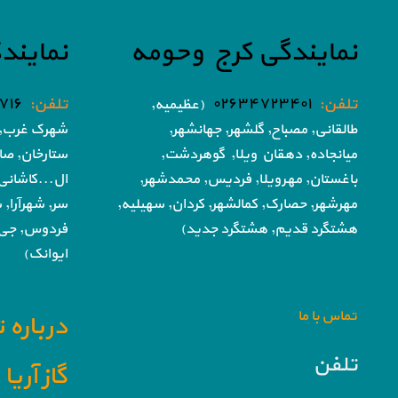
نمایندگی کرج وحومه
نمایند
تلفن:
۰۲۶۳۴۷۲۳۴۰۱
تلفن:
۷۱۶
(عظیمیه,
طالقانی, مصباح, گلشهر,
جهانشهر,
شهرک غرب, 
میانجاده, دهقان ویلا,
گوهردشت,
ستارخان, صا
باغستان, مهرویلا,
فردیس, محمدشهر,
ال...کاشانی
مهرشهر,
حصارک, کمالشهر, کردان,
سهیلیه,
سر, شهرآرا, ش
هشتگرد قدیم, هشتگرد جدید)
فردوس,
جی,
ایوانک)
تماس با ما
درباره 
تلفن
گاز آری