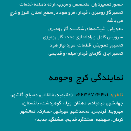
حضور تعمیرکاران متخصص و مجرب،ارائه دهنده خدمات
تعمیر گاز رومیزی ، فردار ، فر و هود در سطح استان البرز و کرج
می باشد
تعویض شیشه‌های شکسته گاز رومیزی
سرویس کامل و راه‌اندازی مجدد گاز رومیزی
تعمیرو تعویض قطعات مورد نیاز هود
تعمیر اجاق گاز‌های فردار (مبله) و قدیمی
نمایندگی کرج وحومه
تلفن:
۰۲۶۳۴۷۲۳۴۰۱
(عظیمیه, طالقانی, مصباح, گلشهر,
جهانشهر, میانجاده, دهقان ویلا,
گوهردشت, باغستان,
مهرویلا,
فردیس, محمدشهر, مهرشهر,
حصارک, کمالشهر,
کردان,
سهیلیه, هشتگرد قدیم, هشتگرد جدید)