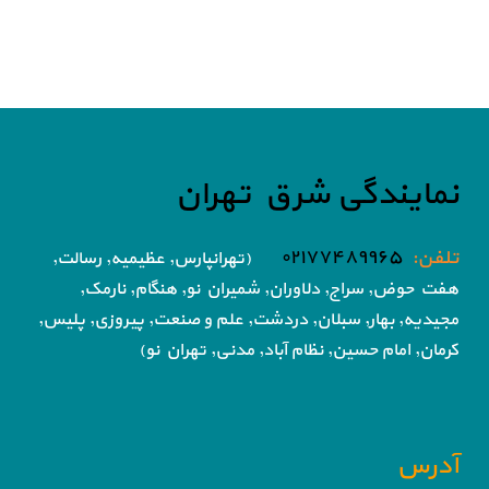
نمایندگی شرق تهران
تلفن:
۰۲۱۷۷۴۸۹۹۶۵
(تهرانپارس, عظیمیه, رسالت,
هفت حوض,
سراج, دلاوران, شمیران نو, هنگام, نارمک,
مجیدیه, بهار, سبلان, دردشت, علم و صنعت,
پیروزی, پلیس,
کرمان, امام حسین, نظام آباد,
مدنی, تهران نو)
آدرس