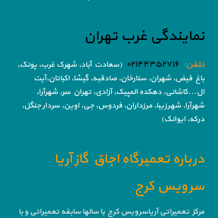
نمایندگی غرب تهران
تلفن:
۰۲۱۴۴۳۵۲۷۱۶
(سعادت آباد, شهرک غرب, پونک,
باغ فیض,
شهران, ستارخان, صادقیه, گیشا,
اکباتان,آیت
ال...کاشانی, دهکده المپیک, آزادی,
تهران سر, شهرآرا,
شهرآرا, شهرزیبا, مرزداران, فردوس,
جی, اوین, سردار جنگل,
درکه, ایوانک)
درباره تعمیرگاه اجاق گاز آریا
سرویس کرج
مرکز تعمیراتی آریاسرویس کرج با سالها سابقه تعمیراتی و با