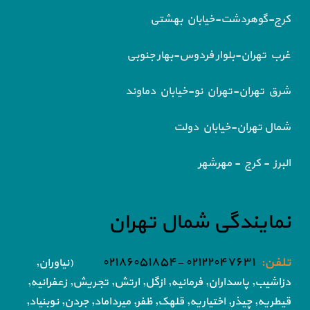
کرج-گوهردشت-خیابان بهشتی
غرب تهران-بلوار فردوس-بهار جنوبی
شرق تهران-تهران نو-خیابان دماوند
شمال تهران-خیابان دولت
البرز - کرج - مهرشهر
نمایندگی شمال تهران
تلفن:
۰۲۱۲۲۰۴۷۶۳۱ -۰۲۱۸۶۰۵۱۸۵۴
(نیاوران,
دزاشیب, پاسداران, فرمانیه, ازگل, ارتش,
تجریش, زعفرانیه,
قیطریه, چیذر, اختیاریه,
قلهک, ظفر, میرداماد, جردن, نوبنیاد,