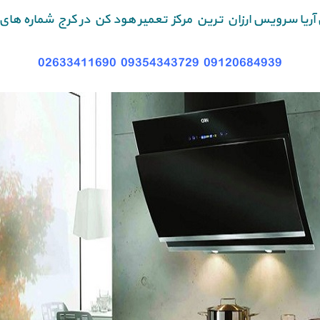
ی آریا سرویس ارزان ترین مرکز تعمیر هود کن در کرج شماره های 
02633411690
09354343729
09120684939