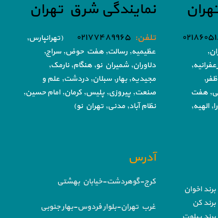
هران
نمایندگی شرق تهران
تلفن:
۰۲۱۷۷۴۸۹۹۶۵
(تهرانپارس,
ان,
عظیمیه, رسالت, هفت حوض,
سراج,
فرانیه,
دلاوران, شمیران نو, هنگام, نارمک,
ظفر,
مجیدیه, بهار, سبلان, دردشت, علم و
تی, هفت
صنعت,
پیروزی, پلیس, کرمان, امام حسین,
, الهیه,
نظام آباد,
مدنی, تهران نو)
آدرس
کرج-گوهردشت-خیابان بهشتی
برند اخوان
برند کن
غرب تهران-بلوار فردوس-بهار جنوبی
برند پیلوت