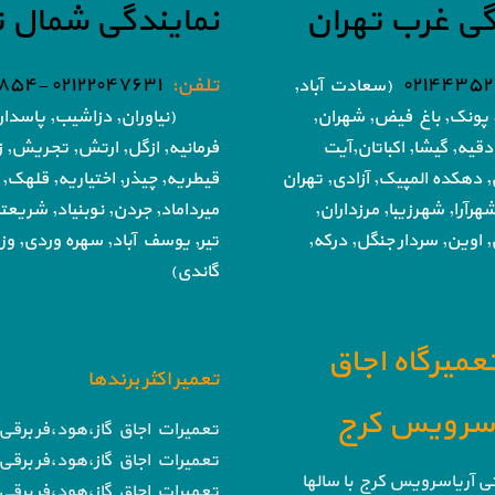
گی غرب تهران
نمایندگی شمال ت
۰۲۱۴۴۳۵۲
تلفن:
۰۲۱۲۲۰۴۷۶۳۱ -۰۲۱۸۶۰۵۱۸۵۴
(سعادت آباد,
پونک, باغ فیض,
شهران,
(نیاوران, دزاشیب, پاسدار
دقیه, گیشا,
اکباتان,آیت
فرمانیه, ازگل, ارتش,
تجریش, زع
, دهکده المپیک, آزادی,
تهران
قیطریه, چیذر, اختیاریه,
قلهک, 
هرآرا, شهرزیبا, مرزداران,
میرداماد, جردن, نوبنیاد, شریع
 اوین, سردار جنگل, درکه,
تیر,
یوسف آباد, سهره وردی, وزرا
گاندی)
تعمیرگاه اجاق
تعمیر اکثر برندها
ا سرویس کرج
تعمیرات اجاق گاز،هود،فر برقی 
تعمیرات اجاق گاز،هود،فر برقی 
تی آریاسرویس کرج با سالها
تعمیرات اجاق گاز،هود،فر برقی 