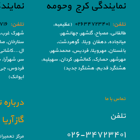
نمایندگی کرج وحومه
نمایند
تلفن:
۰۲۶۳۴۷۲۳۴۰۱
تلفن:
۷۱۶
(عظیمیه,
طالقانی, مصباح, گلشهر,
جهانشهر,
شهرک غرب, 
میانجاده, دهقان ویلا,
گوهردشت,
ستارخان, صا
باغستان, مهرویلا,
فردیس, محمدشهر,
ال...کاشانی
مهرشهر,
حصارک, کمالشهر, کردان,
سهیلیه,
سر, شهرآرا, ش
هشتگرد قدیم, هشتگرد جدید)
فردوس,
جی,
ایوانک)
تماس با ما
درباره 
تلفن
گاز آری
۰۲۶-۳۴۷۲۳۴۰۱
مرکز تعمیرا