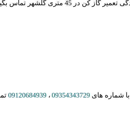
دگی تعمیر گاز کن در
45
متری گلشهر تماس بگیر
با شماره های
09354343729
،
09120684939
تما