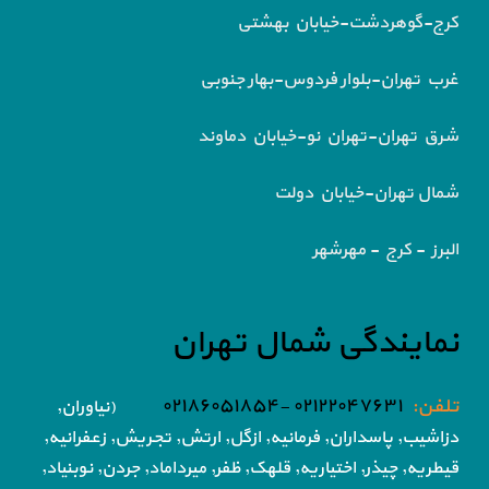
کرج-گوهردشت-خیابان بهشتی
غرب تهران-بلوار فردوس-بهار جنوبی
شرق تهران-تهران نو-خیابان دماوند
شمال تهران-خیابان دولت
البرز - کرج - مهرشهر
نمایندگی شمال تهران
تلفن:
۰۲۱۲۲۰۴۷۶۳۱ -۰۲۱۸۶۰۵۱۸۵۴
(نیاوران,
دزاشیب, پاسداران, فرمانیه, ازگل, ارتش,
تجریش, زعفرانیه,
قیطریه, چیذر, اختیاریه,
قلهک, ظفر, میرداماد, جردن, نوبنیاد,