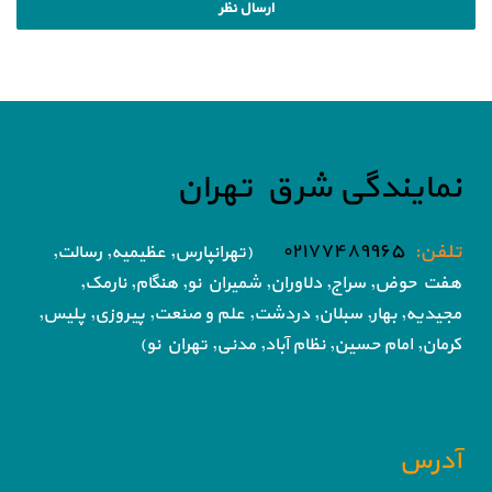
نمایندگی شرق تهران
تلفن:
۰۲۱۷۷۴۸۹۹۶۵
(تهرانپارس, عظیمیه, رسالت,
هفت حوض,
سراج, دلاوران, شمیران نو, هنگام, نارمک,
مجیدیه, بهار, سبلان, دردشت, علم و صنعت,
پیروزی, پلیس,
کرمان, امام حسین, نظام آباد,
مدنی, تهران نو)
آدرس