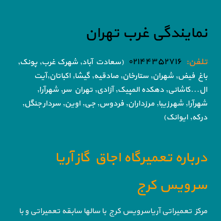
نمایندگی غرب تهران
تلفن:
۰۲۱۴۴۳۵۲۷۱۶
(سعادت آباد, شهرک غرب, پونک,
باغ فیض,
شهران, ستارخان, صادقیه, گیشا,
اکباتان,آیت
ال...کاشانی, دهکده المپیک, آزادی,
تهران سر, شهرآرا,
شهرآرا, شهرزیبا, مرزداران, فردوس,
جی, اوین, سردار جنگل,
درکه, ایوانک)
درباره تعمیرگاه اجاق گاز آریا
سرویس کرج
مرکز تعمیراتی آریاسرویس کرج با سالها سابقه تعمیراتی و با