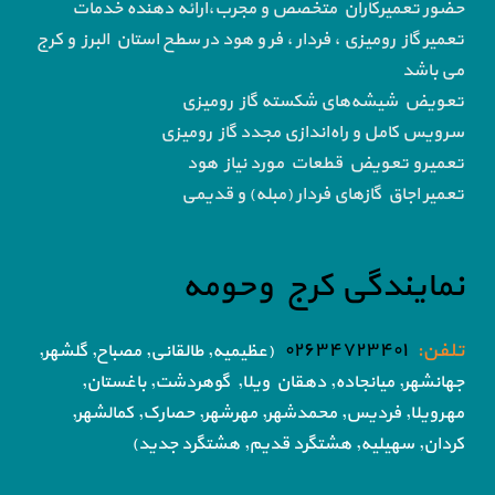
حضور تعمیرکاران متخصص و مجرب،ارائه دهنده خدمات
تعمیر گاز رومیزی ، فردار ، فر و هود در سطح استان البرز و کرج
می باشد
تعویض شیشه‌های شکسته گاز رومیزی
سرویس کامل و راه‌اندازی مجدد گاز رومیزی
تعمیرو تعویض قطعات مورد نیاز هود
تعمیر اجاق گاز‌های فردار (مبله) و قدیمی
نمایندگی کرج وحومه
تلفن:
۰۲۶۳۴۷۲۳۴۰۱
(عظیمیه, طالقانی, مصباح, گلشهر,
جهانشهر, میانجاده, دهقان ویلا,
گوهردشت, باغستان,
مهرویلا,
فردیس, محمدشهر, مهرشهر,
حصارک, کمالشهر,
کردان,
سهیلیه, هشتگرد قدیم, هشتگرد جدید)